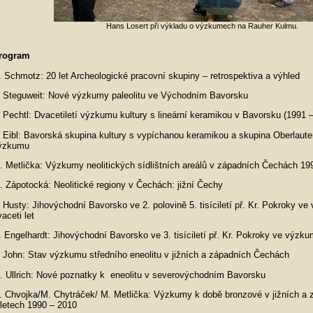
Hans Losert při výkladu o výzkumech na Rauher Kulmu.
rogram
. Schmotz: 20 let Archeologické pracovní skupiny – retrospektiva a výhled
. Steguweit: Nové výzkumy paleolitu ve Východním Bavorsku
. Pechtl: Dvacetiletí výzkumu kultury s lineární keramikou v Bavorsku (1991 – 
. Eibl: Bavorská skupina kultury s vypíchanou keramikou a skupina Oberlaute
ýzkumu
. Metlička: Výzkumy neolitických sídlištních areálů v západních Čechách 19
. Zápotocká: Neolitické regiony v Čechách: jižní Čechy
. Husty: Jihovýchodní Bavorsko ve 2. polovině 5. tisíciletí př. Kr. Pokroky v
aceti let
. Engelhardt: Jihovýchodní Bavorsko ve 3. tisíciletí př. Kr. Pokroky ve výzku
. John: Stav výzkumu středního eneolitu v jižních a západních Čechách
. Ullrich: Nové poznatky k eneolitu v severovýchodním Bavorsku
. Chvojka/M. Chytráček/ M. Metlička: Výzkumy k době bronzové v jižních a
 letech 1990 – 2010