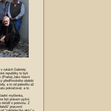
 v rukách Gabriely
é republiky to byli
k (Praha).Jako hlavní
tky předřímského období
dy, a to od paleolitu až
atu pokračovat, a to
kladní myšlenka,
eme být právem pyšní.
e téměř o polovinu. Z
atelů” pracovní
 od “zakládacího aktu” v