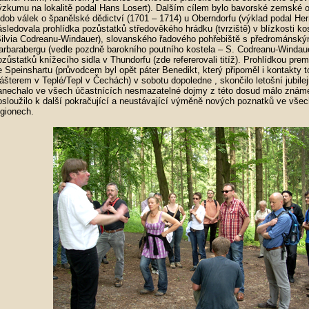
ýzkumu na lokalitě podal Hans Losert). Dalším cílem bylo bavorské zemské ob
 dob válek o španělské dědictví (1701 – 1714) u Oberndorfu (výklad podal He
ásledovala prohlídka pozůstatků středověkého hrádku (tvrziště) v blízkosti ko
Silvia Codreanu-Windauer), slovanského řadového pohřebiště s předrománsk
arbarabergu (vedle pozdně barokního poutního kostela – S. Codreanu-Windaue
ozůstatků knížecího sidla v Thundorfu (zde refererovali titíž). Prohlídkou pre
e Speinshartu (průvodcem byl opět páter Benedikt, který připoměl i kontakty t
lášterem v Teplé/Tepl v Čechách) v sobotu dopoledne , skončilo letošní jubilej
anechalo ve všech účastnících nesmazatelné dojmy z této dosud málo známé
osloužilo k další pokračující a neustávající výměně nových poznatků ve vše
egionech.