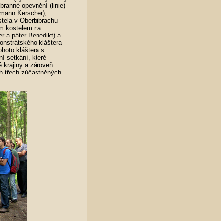
ranné opevnění (linie)
rmann Kerscher),
stela v Oberbibrachu
ým kostelem na
r a páter Benedikt) a
monstrátského kláštera
ohoto kláštera s
ní setkání, které
 krajiny a zároveň
ch třech zúčastněných