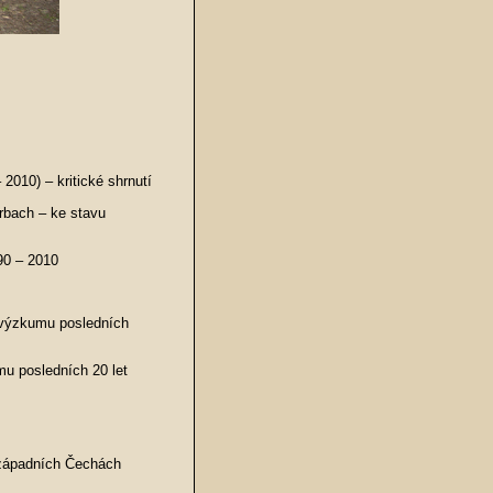
2010) – kritické shrnutí
rbach – ke stavu
90 – 2010
e výzkumu posledních
mu posledních 20 let
 západních Čechách