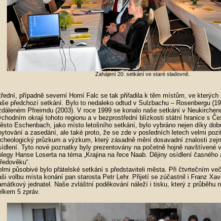
Zahájení 20. setkání ve staré sladovně.
třední, případně severní Horní Falc se tak přiřadila k těm místům, ve kterých 
aše předchozí setkání. Bylo to nedaleko odtud v Sulzbachu – Rosenbergu (199
zdáleném Pfreimdu (2003). V roce 1999 se konalo naše setkání v Neukirchenu 
ýchodním okraji tohoto regionu a v bezprostřední blízkosti státní hranice s Č
ěsto Eschenbach, jako místo letošního setkání, bylo vybráno nejen díky d
bytování a zasedání, ale také proto, že se zde v posledních letech velmi pozit
rcheologický průzkum a výzkum, který zásadně mění dosavadní znalosti ze
sídlení. Tyto nové poznatky byly prezentovány na početně hojně navštívené 
olegy Hanse Loserta na téma „Krajina na řece Naab. Dějiny osídlení časného
tředověku“.
elmi působivé bylo přátelské setkání s představiteli města. Při čtvrtečním ve
aši volbu místa konání pan starosta Petr Lehr. Přijetí se zúčastnil i Franz Xa
amátkový jednatel. Naše zvláštní poděkování náleží i tisku, který z průběhu n
elkem 5 zpráv.