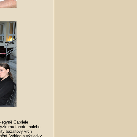
olegyně Gabriele
výzkumu tohoto malého
vitý bazaltový vrch
nění (výklad a výsledky