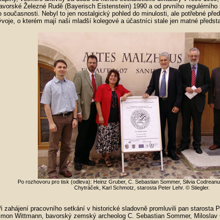
avorské Železné Rudě (Bayerisch Eistenstein) 1990 a od prvního regulérního 
o současnosti. Nebyl to jen nostalgický pohled do minulosti, ale potřebné pře
ývoje, o kterém mají naši mladší kolegové a účastníci stale jen matné předst
Po rozhovoru pro tisk (odleva): Heinz Gruber, C. Sebastian Sommer, Silvia Codreanu
Chytráček, Karl Schmotz, starosta Peter Lehr. © Stiegler.
ři zahájení pracovního setkání v historické sladovně promluvili pan starosta 
imon Wittmann, bavorský zemský archeolog C. Sebastian Sommer, Miloslav 