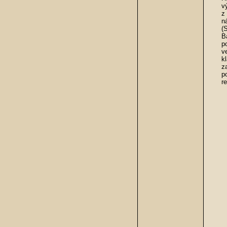
v
z
n
(
B
p
v
k
z
p
r