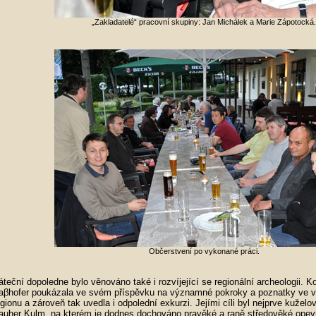
„Zakladatelé“ pracovní skupiny: Jan Michálek a Marie Zápotocká.
Občerstvení po vykonané práci.
áteční dopoledne bylo věnováno také i rozvíjející se regionální archeologii. K
aβhofer poukázala ve svém příspěvku na významné pokroky a poznatky ve 
egionu a zároveň tak uvedla i odpolední exkurzi. Jejími cíli byl nejprve kuželo
auher Kulm, na kterém je dodnes dochováno pravěké a raně středověké opev