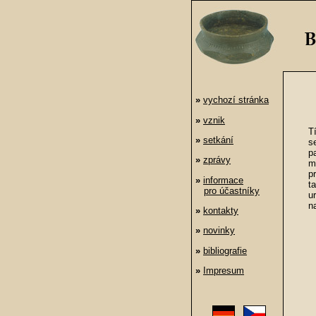
»
vychozí stránka
»
vznik
T
»
setkání
s
p
»
zprávy
m
p
»
informace
t
pro účastníky
u
n
»
kontakty
»
novinky
»
bibliografie
»
Impresum