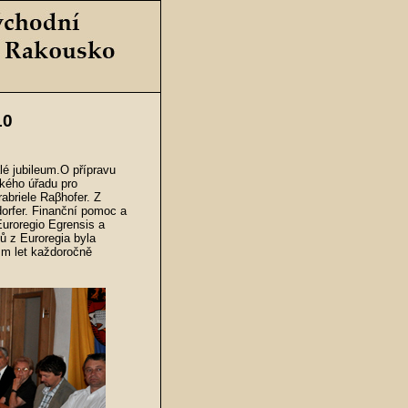
10
lé jubileum.O přípravu
kého úřadu pro
abriele Raβhofer. Z
orfer. Finanční pomoc a
uroregio Egrensis a
ů z Euroregia byla
osm let každoročně