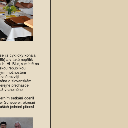
se již cyklicky konala
5) a v také nepříliš
b. Hl. Blut, v místě na
eskou republikou.
obrým možnostem
ivně rozvíjí
jména o slovanském
veřejné přednášce
 až vrcholného
černím setkání ocenil
ver Scheuerer, okresní
ašich jednání přinesl