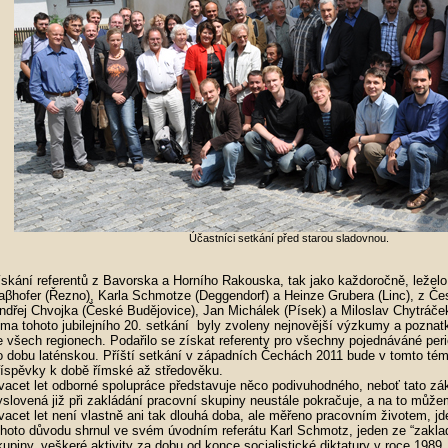
Účastníci setkání před starou sladovnou.
ískání referentů z Bavorska a Horního Rakouska, tak jako každoročně, leželo
aβhofer (Řezno), Karla Schmotze (Deggendorf) a Heinze Grubera (Linc), z Česk
ndřej Chvojka (České Budějovice), Jan Michálek (Písek) a Miloslav Chytráče
éma tohoto jubilejního 20. setkání byly zvoleny nejnovější výzkumy a pozna
e všech regionech. Podařilo se získat referenty pro všechny pojednáváné perio
o dobu laténskou. Příští setkání v západních Čechách 2011 bude v tomto tém
říspěvky k době římské až středověku.
vacet let odborné spolupráce představuje něco podivuhodného, neboť tato zá
yslovená již při zakládání pracovní skupiny neustále pokračuje, a na to můž
vacet let není vlastně ani tak dlouhá doba, ale měřeno pracovním životem, jd
ohoto důvodu shrnul ve svém úvodním referátu Karl Schmotz, jeden ze “zaklad
kupiny, veškeré aktivity za dobu od konce socialistické diktatury v roce 1989,