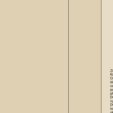
Z
R
O
t
v
p
p
D
v
D
t
s