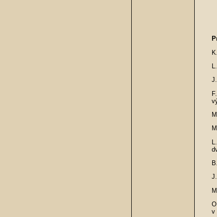
P
K
L
J
F
v
M
M
L
dv
B
J
M
O
v