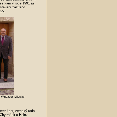
setkání v roce 1991 až
dstavení zažitého
avy.
-Windauer, Miloslav
Peter Lehr, zemský rada
Chytráček a Heinz