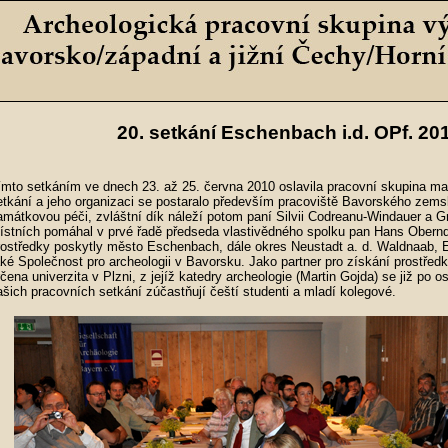
20.
setkání Eschenbach i.d. OPf. 20
ímto setkáním ve dnech 23. až 25. června 2010 oslavila pracovní skupina ma
etkání a jeho organizaci se postaralo především pracoviště Bavorského zems
amátkovou péči, zvláštní dík náleží potom paní Silvii Codreanu-Windauer a Gr
ístních pomáhal v prvé řadě předseda vlastivědného spolku pan Hans Obernd
rostředky poskytly město Eschenbach, dále okres Neustadt a. d. Waldnaab, E
aké Společnost pro archeologii v Bavorsku. Jako partner pro získání prostředk
rčena univerzita v Plzni, z jejíž katedry archeologie (Martin Gojda) se již po 
ašich pracovních setkání zúčastňují čeští studenti a mladí kolegové.