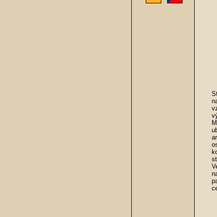
S
n
v
v
M
u
a
o
k
s
V
n
p
c