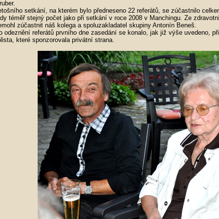
ruber.
etošního setkání, na kterém bylo předneseno 22 referátů, se zúčastnilo celke
edy téměř stejný počet jako při setkání v roce 2008 v Manchingu. Ze zdravot
emohl zúčastnit náš kolega a spoluzakladatel skupiny Antonín Beneš.
o odeznění referátů prvního dne zasedání se konalo, jak již výše uvedeno, při
ěsta, které sponzorovala privátní strana.