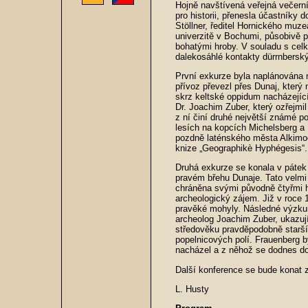
Hojně navštívená veřejná večern
pro historii, přenesla účastníky 
Stöllner, ředitel Hornického muze
univerzitě v Bochumi, působivě p
bohatými hroby. V souladu s cel
dalekosáhlé kontakty dürrnberský
První exkurze byla naplánována 
přívoz převezl přes Dunaj, který
skrz keltské oppidum nacházejíc
Dr. Joachim Zuber, který ozřejmil 
z ní činí druhé největší známé 
lesích na kopcích Michelsberg a
pozdně laténského města Alkimoe
knize „Geographikè Hyphégesis“.
Druhá exkurze se konala v pátek
pravém břehu Dunaje. Tato velmi 
chráněna svými původně čtyřmi 
archeologický zájem. Již v roce
pravěké mohyly. Následné výzkum
archeolog Joachim Zuber, ukazují,
středověku pravděpodobně starší 
popelnicových polí. Frauenberg 
nacházel a z něhož se dodnes do
Další konference se bude konat 
L. Husty