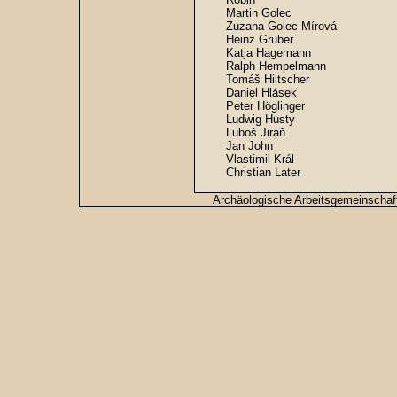
Martin Golec
Zuzana Golec Mírová
Heinz Gruber
Katja Hagemann
Ralph Hempelmann
Tomáš Hiltscher
Daniel Hlásek
Peter Höglinger
Ludwig Husty
Luboš Jiráň
Jan John
Vlastimil Král
Christian Later
Archäologische Arbeitsgemeinscha