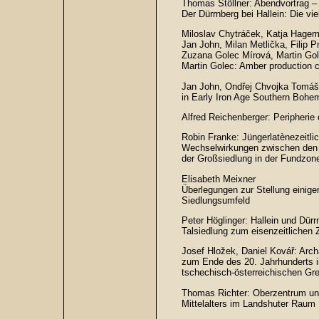
Thomas Stöllner: Abendvortrag –
Der Dürrnberg bei Hallein: Die v
Miloslav Chytráček, Katja Hagem
Jan John, Milan Metlička, Filip P
Zuzana Golec Mírová, Martin Gol
Martin Golec: Amber production c
Jan John, Ondřej Chvojka Tomáš H
in Early Iron Age Southern Bohe
Alfred Reichenberger: Peripherie 
Robin Franke: Jüngerlatènezeitl
Wechselwirkungen zwischen den 
der Großsiedlung in der Fundzo
Elisabeth Meixner
Überlegungen zur Stellung einige
Siedlungsumfeld
Peter Höglinger: Hallein und Dür
Talsiedlung zum eisenzeitlichen
Josef Hložek, Daniel Kovář: Arch
zum Ende des 20. Jahrhunderts in
tschechisch-österreichischen Gr
Thomas Richter: Oberzentrum und
Mittelalters im Landshuter Raum