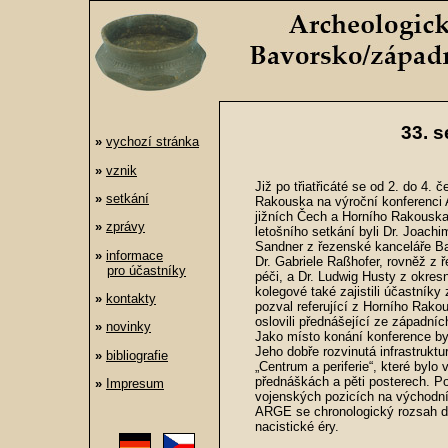
33. 
»
vychozí stránka
»
vznik
Již po třiatřicáté se od 2. do 4.
»
setkání
Rakouska na výroční konferenci 
jižních Čech a Horního Rakouska
»
zprávy
letošního setkání byli Dr. Joach
Sandner z řezenské kanceláře B
»
informace
Dr. Gabriele Raßhofer, rovněž 
pro účastníky
péči, a Dr. Ludwig Husty z okre
kolegové také zajistili účastník
»
kontakty
pozval referující z Horního Rako
oslovili přednášející ze západníc
»
novinky
Jako místo konání konference byl
Jeho dobře rozvinutá infrastruktu
»
bibliografie
„Centrum a periferie“, které bylo
přednáškách a pěti posterech. P
»
Impresum
vojenských pozicích na východn
ARGE se chronologický rozsah da
nacistické éry.