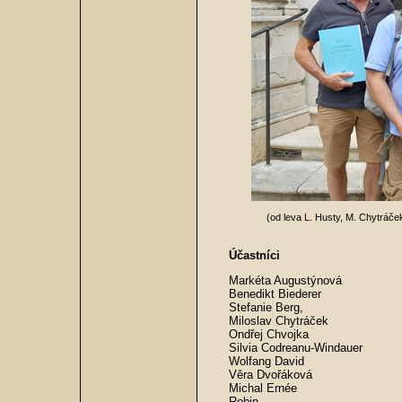
(od leva L. Husty, M. Chytráče
Účastníci
Markéta Augustýnová
Benedikt Biederer
Stefanie Berg,
Miloslav Chytráček
Ondřej Chvojka
Silvia Codreanu-Windauer
Wolfang David
Věra Dvořáková
Michal Ernée
Robin