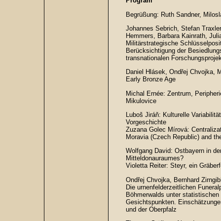
Program
Begrüßung: Ruth Sandner, Milosl
Johannes Sebrich, Stefan Traxler
Hemmers, Barbara Kainrath, Julia
Militärstrategische Schlüsselpos
Berücksichtigung der Besiedlun
transnationalen Forschungsproje
Daniel Hlásek, Ondřej Chvojka, M
Early Bronze Age
Michal Ernée: Zentrum, Peripheri
Mikulovice
Luboš Jiráň: Kulturelle Variabili
Vorgeschichte
Zuzana Golec Mírová: Centralizat
Moravia (Czech Republic) and the
Wolfgang David: Ostbayern in der 
Mitteldonauraumes?
Violetta Reiter: Steyr, ein Gräb
Ondřej Chvojka, Bernhard Zirngib
Die urnenfelderzeitlichen Funera
Böhmerwalds unter statistischen
Gesichtspunkten. Einschätzunge
und der Oberpfalz