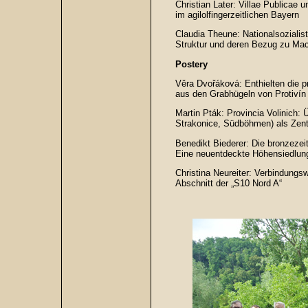
Christian Later: Villae Publicae
im agilolfingerzeitlichen Bayern
Claudia Theune: Nationalsoziali
Struktur und deren Bezug zu Mac
Postery
Věra Dvořáková: Enthielten die p
aus den Grabhügeln von Protivín
Martin Pták: Provincia Volinich:
Strakonice, Südböhmen) als Zentr
Benedikt Biederer: Die bronzezeitl
Eine neuentdeckte Höhensiedlun
Christina Neureiter: Verbindung
Abschnitt der „S10 Nord A“