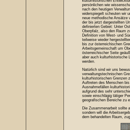
kulturhistorischen Entwickl
persönlichen wie wissenscha
nach den heutigen Verwaltun
widerspiegelt scheuten wir 
neue methodische Ansätze v
der bis jetzt dargestellte
definierten Gebiet: Unter O
Oberpfalz, also den Raum z
Definition von West- und Sü
teilweise wieder hergestell
bis zur österreichischen Gr
Arbeitsgemeinschaft um Ober
österreichischer Seite geä
aber auch kulturhistorisch
werden.
Natürlich sind wir uns bewu
verwaltungstechnischen Gren
kulturhistorischen Grenzen 
Auftreten des Menschen bis i
Ausnahmefällen kulturhistor
aufgrund des sehr untersch
sowie einschlägig tätiger P
geografischen Bereiche zu e
Die Zusammenarbeit sollte a
sondern will die Arbeitserge
dem behandelten Raum, zug