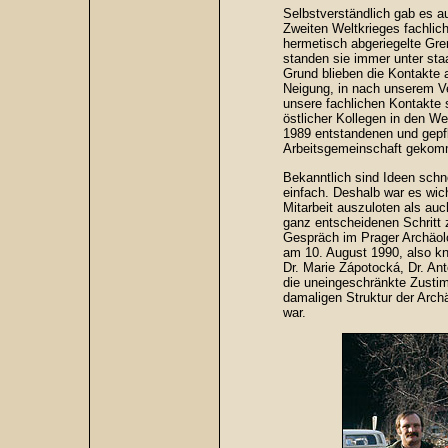
Selbstverständlich gab es a
Zweiten Weltkrieges fachlic
hermetisch abgeriegelte Gr
standen sie immer unter sta
Grund blieben die Kontakte
Neigung, in nach unserem Ve
unsere fachlichen Kontakte 
östlicher Kollegen in den We
1989 entstandenen und gepf
Arbeitsgemeinschaft gekom
Bekanntlich sind Ideen schne
einfach. Deshalb war es wic
Mitarbeit auszuloten als au
ganz entscheidenen Schritt z
Gespräch im Prager Archäolo
am 10. August 1990, also k
Dr. Marie Zápotocká, Dr. An
die uneingeschränkte Zustim
damaligen Struktur der Arch
war.