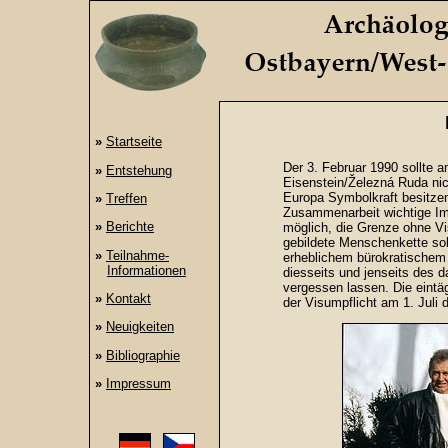
»
Startseite
Der 3. Februar 1990 sollte
»
Entstehung
Eisenstein/Železná Ruda nich
Europa Symbolkraft besitzen
»
Treffen
Zusammenarbeit wichtige Im
»
Berichte
möglich, die Grenze ohne V
gebildete Menschenkette sol
»
Teilnahme-
erheblichem bürokratische
Informationen
diesseits und jenseits des 
vergessen lassen. Die eintä
»
Kontakt
der Visumpflicht am 1. Juli 
»
Neuigkeiten
»
Bibliographie
»
Impressum